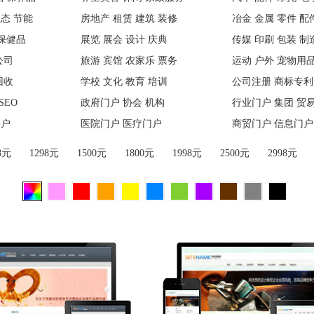
态 节能
房地产 租赁 建筑 装修
冶金 金属 零件 配
 保健品
展览 展会 设计 庆典
传媒 印刷 包装 制
公司
旅游 宾馆 农家乐 票务
运动 户外 宠物用
回收
学校 文化 教育 培训
公司注册 商标专利
SEO
政府门户 协会 机构
行业门户 集团 贸
门户
医院门户 医疗门户
商贸门户 信息门户
8元
1298元
1500元
1800元
1998元
2500元
2998元