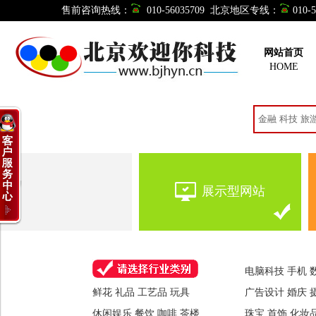
售前咨询热线：
010-56035709 北京地区专线：
010
网站首页
HOME
您想制作网站吗？不用找
展示型网站
电脑科技 手机 
鲜花 礼品 工艺品 玩具
广告设计 婚庆 
休闲娱乐 餐饮 咖啡 茶楼
珠宝 首饰 化妆