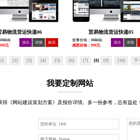
贸易物流货运快递06
贸易物流货运快递05
9980元
套餐价格：
9980元
演示
详情
购买
演示
详情
98元
感恩价格：998元
[1]
[2]
[3]
[4]
[5]
[6]
[7]
[8]
[9]
[10]
下
我要定制网站
获得《网站建设策划方案》及报价详情。多一份参考，总有益处