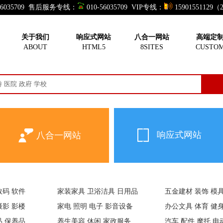
-56035709 售后服务专线：
010-56035709 VIP专线：
15901551129
网站超市
关于我们
响应式网站
八合一网站
高端定
ABOUT
HTML5
8SITES
CUSTO
人定做，就买现成的！订购和演示一样的网站产品，感恩价格套餐
响应式网站
八合一网站
数码 软件
家装家具 卫浴洁具 日用品
五金建材 装饰 模具
摄影 影楼
家电 照明 电子 影音设备
办公文具 体育 健
品 保养品
养生美容 休闲 家政服务
汽车 配件 摩托 电