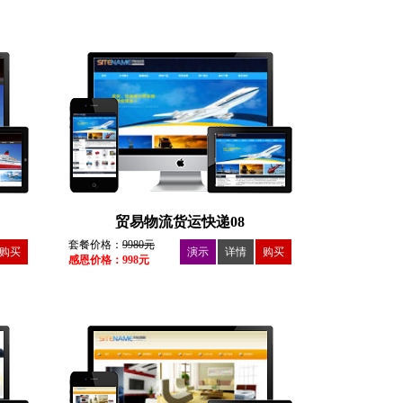
贸易物流货运快递08
套餐价格：
9980元
购买
演示
详情
购买
感恩价格：998元