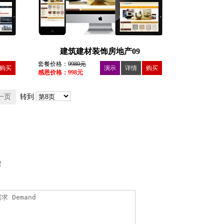
建筑建材装饰房地产09
套餐价格：
9980元
购买
演示
详情
购买
感恩价格：998元
一页
转到
！