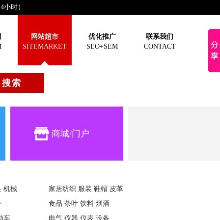
（24小时）
制
网站超市
优化推广
联系我们
M
SITEMARKET
SEO+SEM
CONTACT
优惠进行中，快快抢购吧!
商城/门户
 机械
家居纺织 服装 鞋帽 皮革
身
食品 茶叶 饮料 烟酒
动车
电气 仪器 仪表 设备