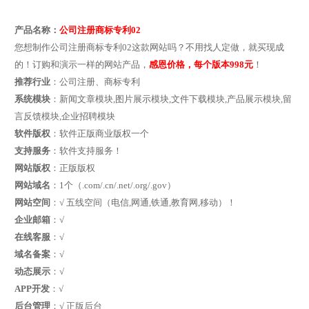
产品名称：
公司注册商标专利02
您想制作公司注册商标专利02这款网站吗？不用找人定做，就买现成
的！订购和演示一样的网站产品，
感恩价格，每个版本998元
！
推荐行业
：公司注册、商标专利
系统模块
：新闻文章模块,图片展示模块,文件下载模块,产品展示模块,留
言反馈模块,企业招聘模块
软件版权
：软件正版商业版权一个
支持服务
：软件支持服务！
网站版权
：正版版权
网站域名
：1个（.com/.cn/.net/.org/.gov）
网站空间
：√ 五线空间（电信,网通,铁通,教育网,移动）！
企业邮箱
：√
在线客服
：√
域名备案
：√
动态展示
：√
APP开发
：√
后台管理
：√ 正版后台