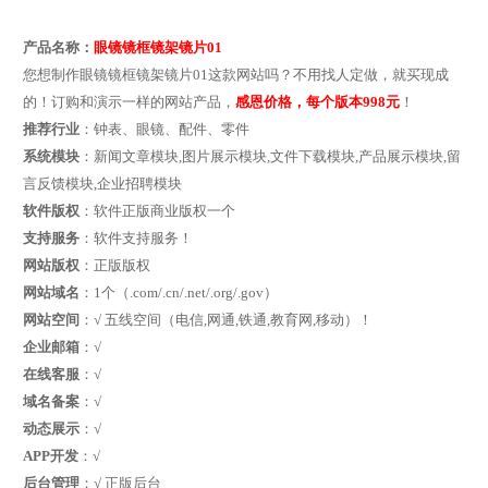
产品名称：
眼镜镜框镜架镜片01
您想制作眼镜镜框镜架镜片01这款网站吗？不用找人定做，就买现成
的！订购和演示一样的网站产品，
感恩价格，每个版本998元
！
推荐行业
：钟表、眼镜、配件、零件
系统模块
：新闻文章模块,图片展示模块,文件下载模块,产品展示模块,留
言反馈模块,企业招聘模块
软件版权
：软件正版商业版权一个
支持服务
：软件支持服务！
网站版权
：正版版权
网站域名
：1个（.com/.cn/.net/.org/.gov）
网站空间
：√ 五线空间（电信,网通,铁通,教育网,移动）！
企业邮箱
：√
在线客服
：√
域名备案
：√
动态展示
：√
APP开发
：√
后台管理
：√ 正版后台