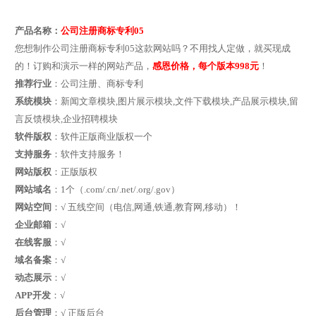
产品名称：
公司注册商标专利05
您想制作公司注册商标专利05这款网站吗？不用找人定做，就买现成
的！订购和演示一样的网站产品，
感恩价格，每个版本998元
！
推荐行业
：公司注册、商标专利
系统模块
：新闻文章模块,图片展示模块,文件下载模块,产品展示模块,留
言反馈模块,企业招聘模块
软件版权
：软件正版商业版权一个
支持服务
：软件支持服务！
网站版权
：正版版权
网站域名
：1个（.com/.cn/.net/.org/.gov）
网站空间
：√ 五线空间（电信,网通,铁通,教育网,移动）！
企业邮箱
：√
在线客服
：√
域名备案
：√
动态展示
：√
APP开发
：√
后台管理
：√ 正版后台