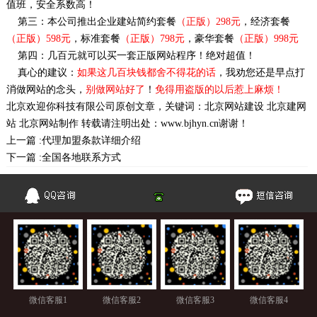
值班，安全系数高！
第三：本公司推出企业建站简约套餐
（正版）298元
，经济套餐
（正版）598元
，标准套餐
（正版）798元
，豪华套餐
（正版）998元
第四：几百元就可以买一套正版网站程序！绝对超值！
真心的建议：
如果这几百块钱都舍不得花的话
，我劝您还是早点打
消做网站的念头，
别做网站好了
！
免得用盗版的以后惹上麻烦！
北京欢迎你科技有限公司
原创文章，关键词：
北京网站建设
北京建网
站
北京网站制作
转载请注明出处：
www.bjhyn.cn
谢谢！
上一篇 :
代理加盟条款详细介绍
下一篇 :
全国各地联系方式
微信客服1
微信客服2
微信客服3
微信客服4