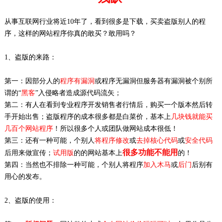
从事互联网行业将近10年了，看到很多是下载，买卖盗版别人的程
序，这样的网站程序你真的敢买？敢用吗？
1、盗版的来路：
第一：因部分人的
程序有漏洞
或程序无漏洞但服务器有漏洞被个别所
谓的“
黑客
”入侵略者造成源代码流矢；
第二：有人在看到专业程序开发销售者行情后，购买一个版本然后转
手开始出售；盗版程序的成本很多都是白菜价，基本上
几块钱就能买
几百个网站程序
！所以很多个人或团队做网站成本很低！
第三：还有一种可能，个别人
将程序修改
或
去掉核心代码
或
安全代码
很多功能不能用
后用来做宣传；
试用版
的的网站基本上
的！
第四：当然也不排除一种可能，个别人将程序
加入木马
或
后门
后别有
用心的发布。
2、盗版的使用：