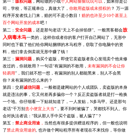
第一：
版权问题
，网站做的小或
个人网站偷偷玩玩可以
，如果你是公
司，学校，等正规单位，真做大了，
你敢用盗版或未授权的
？ 万一源
程序开发者找上门来，赔的可不是小数目！
赔的也许至少10个甚至上
百个网站开发的成本
吧！
放
第二：
安全问题
，还是那句老话“天上不会掉馅饼”。一般黑客都会
入病毒木马
一类的，这样你或者你的客户打开自己网站了，无形中
同时也下载了他们给你网站捆绑的木马程序，窃取了你电脑中的资
料，他们拿去倒卖就无形中赚了钱！
第三：
漏洞问题
，购买个盗版，即使它卖盗版者良心发现卖个他未修
改过的，你就敢用？一句话“有漏洞的不敢用，
未有漏洞的不会让你
轻易用
”，我们就不想一想，有漏洞的别人都能黑来，别人不会黑
你？未有漏洞的怎么来的？
第四：交易
诚信问题
，一般都是建网站的个人或团队，卖盗版的本身
就是违法的事，它又何差再多骗你一个？反正卖盗版者就是打一枪换
一个地。你仔细看一下贴就知道了，一人发贴，N多马甲。还是那句
老话“千万别
贪小便宜上大当
”，要不到时被骗了，哭都找不到人。你
会对执法者说：“我从那人手中买个盗版，被人骗了”？
第五：
禁止商业用途
，
当然也有很多提供赠送程序的，但一般也说明
了
禁止商业用途的
, 也许做个网站程序所有者现在不来找你，等你做