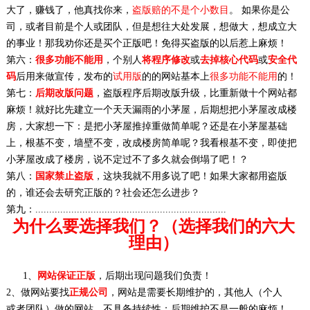
大了，赚钱了，他真找你来，
盗版赔的不是个小数目
。 如果你是公
司，或者目前是个人或团队，但是想往大处发展，想做大，想成立大
的事业！那我劝你还是买个正版吧！免得买盗版的以后惹上麻烦！
第六：
很多功能不能用
，个别人
将程序修改
或
去掉核心代码
或
安全代
码
后用来做宣传，发布的
试用版
的的网站基本上
很多功能不能用
的！
第七：
后期改版问题
，盗版程序后期改版升级，比重新做十个网站都
麻烦！就好比先建立一个天天漏雨的小茅屋，后期想把小茅屋改成楼
房，大家想一下：是把小茅屋推掉重做简单呢？还是在小茅屋基础
上，根基不变，墙壁不变，改成楼房简单呢？我看根基不变，即使把
小茅屋改成了楼房，说不定过不了多久就会倒塌了吧！？
第八：
国家禁止盗版
，这块我就不用多说了吧！如果大家都用盗版
的，谁还会去研究正版的？社会还怎么进步？
第九：.....................................................................
为什么要选择我们？（选择我们的六大
理由）
1、
网站保证正版
，后期出现问题我们负责！
2、做网站要找
正规公司
，网站是需要长期维护的，其他人（个人
或者团队）做的网站，不具备持续性；后期维护不是一般的麻烦！