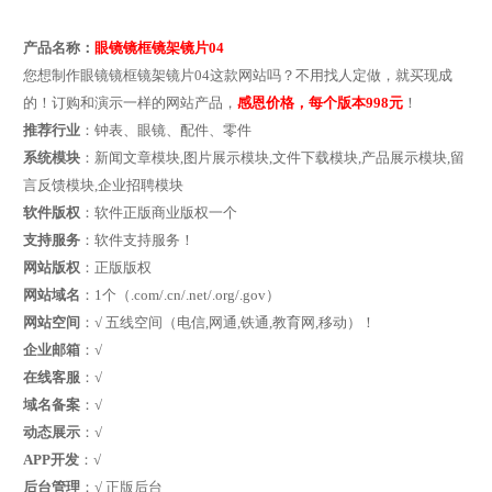
产品名称：
眼镜镜框镜架镜片04
您想制作眼镜镜框镜架镜片04这款网站吗？不用找人定做，就买现成
的！订购和演示一样的网站产品，
感恩价格，每个版本998元
！
推荐行业
：钟表、眼镜、配件、零件
系统模块
：新闻文章模块,图片展示模块,文件下载模块,产品展示模块,留
言反馈模块,企业招聘模块
软件版权
：软件正版商业版权一个
支持服务
：软件支持服务！
网站版权
：正版版权
网站域名
：1个（.com/.cn/.net/.org/.gov）
网站空间
：√ 五线空间（电信,网通,铁通,教育网,移动）！
企业邮箱
：√
在线客服
：√
域名备案
：√
动态展示
：√
APP开发
：√
后台管理
：√ 正版后台