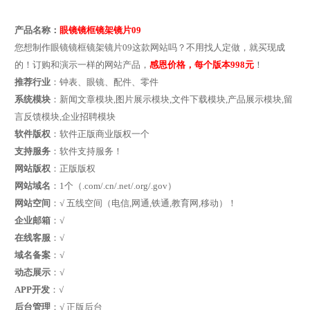
产品名称：
眼镜镜框镜架镜片09
您想制作眼镜镜框镜架镜片09这款网站吗？不用找人定做，就买现成
的！订购和演示一样的网站产品，
感恩价格，每个版本998元
！
推荐行业
：钟表、眼镜、配件、零件
系统模块
：新闻文章模块,图片展示模块,文件下载模块,产品展示模块,留
言反馈模块,企业招聘模块
软件版权
：软件正版商业版权一个
支持服务
：软件支持服务！
网站版权
：正版版权
网站域名
：1个（.com/.cn/.net/.org/.gov）
网站空间
：√ 五线空间（电信,网通,铁通,教育网,移动）！
企业邮箱
：√
在线客服
：√
域名备案
：√
动态展示
：√
APP开发
：√
后台管理
：√ 正版后台