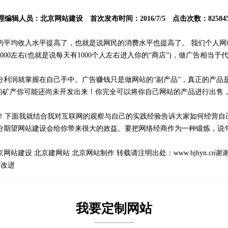
理编辑人员：
北京网站建设
首次发布时间：2016/7/5 点击次数：825845
的平均收入水平提高了，也就是说网民的消费水平也提高了。 我们个人网
00左右(也就是说每天有1000个人左右进入你的“商店”)，做广告相当
分利润就掌握在自己手中。广告赚钱只是做网站的“副产品”，真正的产品
次的矿产你可能还尚未开发出来！你完全可以将你自己网站的产品进行出售
下面我就结合我对互联网的观察与自己的实践经验告诉大家如何经营自
分期望网站建设会给你带来很大的效益。要把网络经商作为一种锻炼，说句
京网站建设
北京建网站
北京网站制作
转载请注明出处：
www.bjhyn.cn
谢
的改进
我要定制网站